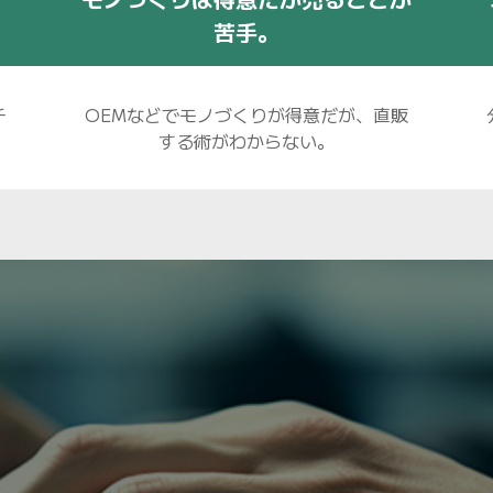
苦手。
チ
OEMなどでモノづくりが得意だが、直販
する術がわからない。