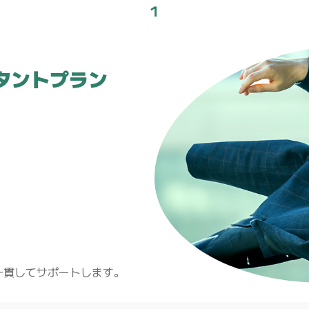
１
タントプラン
一貫してサポートします。